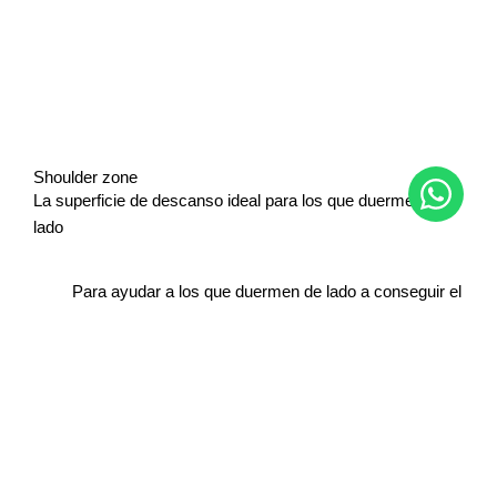
Shoulder zone
La superficie de descanso ideal para los que duermen de
lado
Para ayudar a los que duermen de lado a conseguir el
mejor descanso posible, hemos creado ahora los
colchones con Shoulder Zone.
Es una opción de configuración,
disponible con la
mayoría de los colchones
de nuestra gama que
utilizan una mezcla de dos tensiones de muelles para
crear una superficie de descanso ideal y adaptada a los