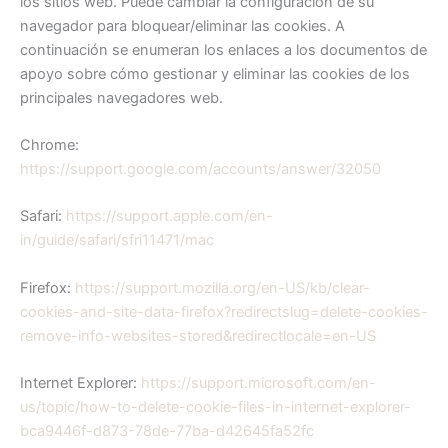
los sitios web. Puede cambiar la configuración de su
navegador para bloquear/eliminar las cookies. A
continuación se enumeran los enlaces a los documentos de
apoyo sobre cómo gestionar y eliminar las cookies de los
principales navegadores web.
Chrome:
https://support.google.com/accounts/answer/32050
Safari:
https://support.apple.com/en-
in/guide/safari/sfri11471/mac
Firefox:
https://support.mozilla.org/en-US/kb/clear-
cookies-and-site-data-firefox?redirectslug=delete-cookies-
remove-info-websites-stored&redirectlocale=en-US
Internet Explorer:
https://support.microsoft.com/en-
us/topic/how-to-delete-cookie-files-in-internet-explorer-
bca9446f-d873-78de-77ba-d42645fa52fc