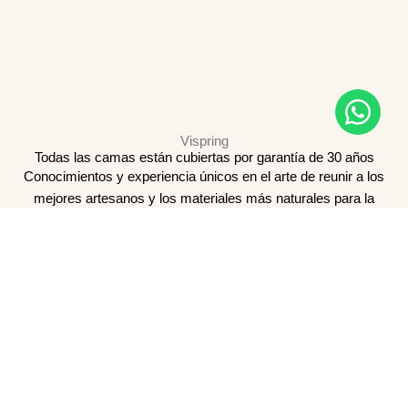
Vispring
Todas las camas están cubiertas por garantía de 30 años
Conocimientos y experiencia únicos en el arte de reunir a los
mejores artesanos y los materiales más naturales para la
creación de la cama perfecta.
CONOCE MÁS ACERCA DE VISPRING
Única Vispring Boutique de España. Camas y colchones