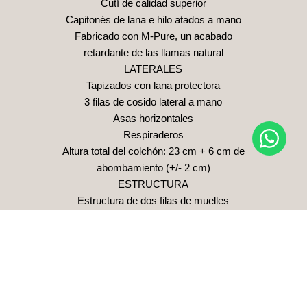
Cutí de calidad superior
Capitonés de lana e hilo atados a mano
Fabricado con M-Pure, un acabado
retardante de las llamas natural
LATERALES
Tapizados con lana protectora
3 filas de cosido lateral a mano
Asas horizontales
Respiraderos
Altura total del colchón: 23 cm + 6 cm de
abombamiento (+/- 2 cm)
ESTRUCTURA
Estructura de dos filas de muelles
ensacados, cosidos en sacos
individuales de calicó y colocados a
mano
1.212 muelles en la medida 180 x 200
cm
Sólida estructura de madera