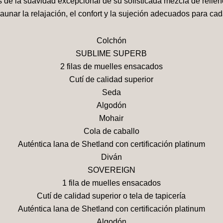
s de la suavidad excepcional de su sofisticada mezcla de rellen
aunar la relajación, el confort y la sujeción adecuados para ca
Colchón
SUBLIME SUPERB
2 filas de muelles ensacados
Cutí de calidad superior
Seda
Algodón
Mohair
Cola de caballo
Auténtica lana de Shetland con certificación platinum
Diván
SOVEREIGN
1 fila de muelles ensacados
Cutí de calidad superior o tela de tapicería
Auténtica lana de Shetland con certificación platinum
Algodón