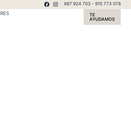
687 924 703
-
915 773 078
RES
TE
AYUDAMOS