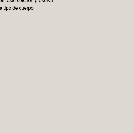
os, este colchón preserva
da tipo de cuerpo