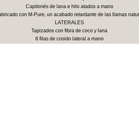
Capitonés de lana e hilo atados a mano
abricado con M-Pure, un acabado retardante de las llamas natur
LATERALES
Tapizados con fibra de coco y lana
6 filas de cosido lateral a mano
Asas horizontales
Respiraderos
ltura total del colchón: 23 cm + 6 cm de abombamiento (+/- 2 c
ESTRUCTURA
as de muelles ensacados, cosidos en sacos individuales de cal
1.660 muelles en la medida 180 x 200 cm
Sólida estructura de madera
TAPIZADO
a de coco (1.200 g/m2), mezcla de lana de vellón británica y al
Cutí de calidad superior o tela de tapicería
ALTURAS
Sovereign alto: 31 cm