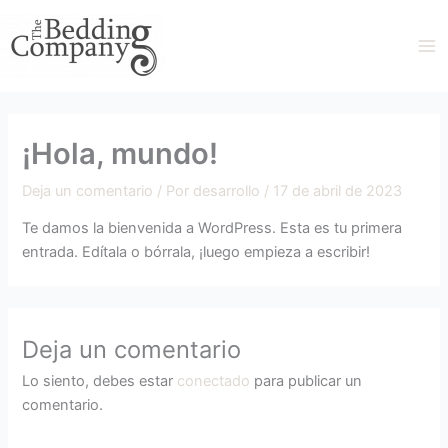
Ir
al
contenido
¡Hola, mundo!
Deja un comentario
/ Por
desarrollo
/
17 de abril de 2023
Te damos la bienvenida a WordPress. Esta es tu primera
entrada. Edítala o bórrala, ¡luego empieza a escribir!
Deja un comentario
Lo siento, debes estar
conectado
para publicar un
comentario.